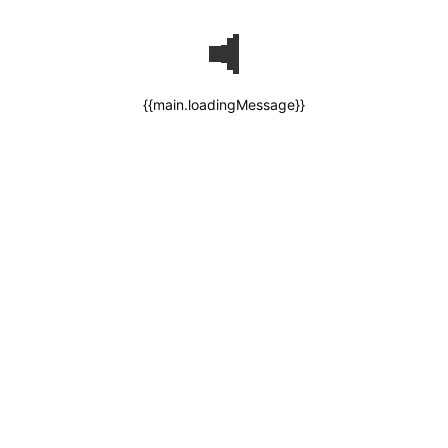
{{main.loadingMessage}}