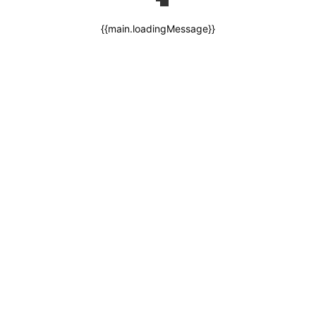
{{main.loadingMessage}}