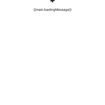
{{main.loadingMessage}}