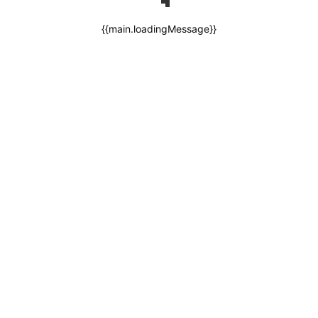
{{main.loadingMessage}}