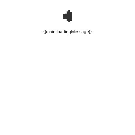
{{main.loadingMessage}}