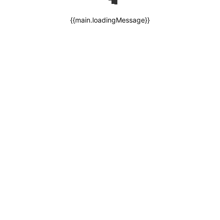
{{main.loadingMessage}}