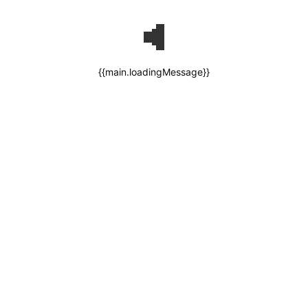
{{main.loadingMessage}}