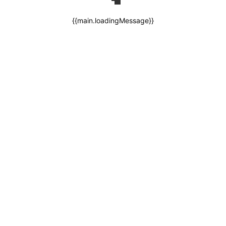
{{main.loadingMessage}}