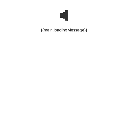
{{main.loadingMessage}}