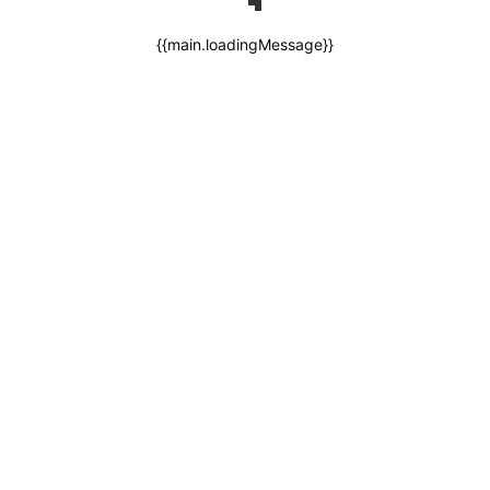
{{main.loadingMessage}}