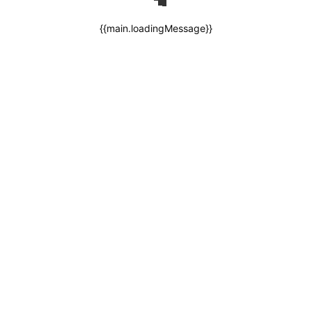
{{main.loadingMessage}}