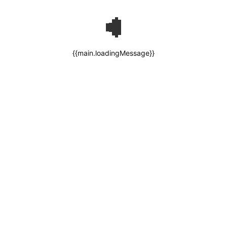
{{main.loadingMessage}}