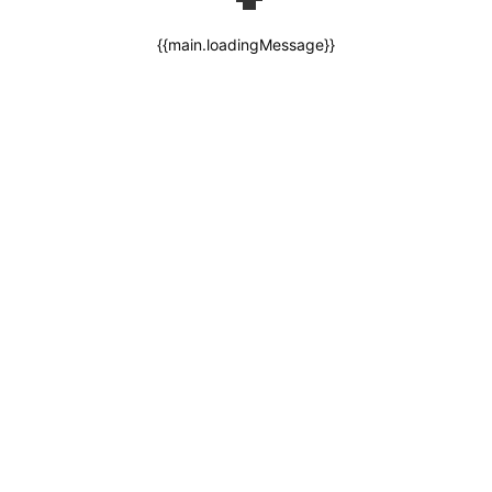
{{main.loadingMessage}}