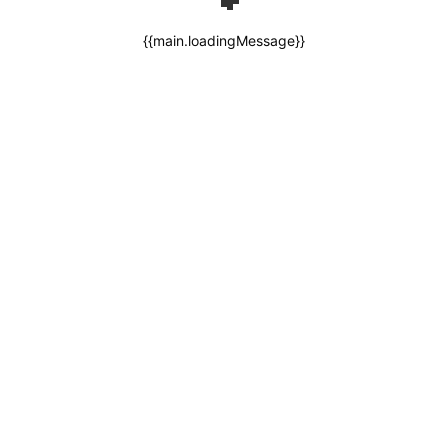
{{main.loadingMessage}}