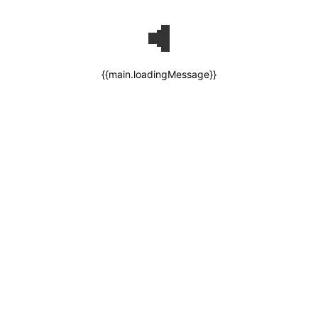
{{main.loadingMessage}}